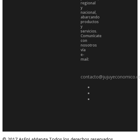
regional
y
nacional,
abarcando
productos
y
servicios.
Comunícate
con
nosotros
vía
e-
mail:
contacto@jujuyeconomico.c
© 2017 AsEnLaManga Todos los derechos reservados.