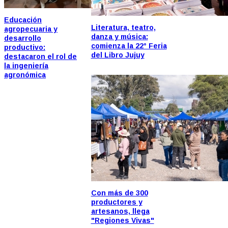
Educación
Literatura, teatro,
agropecuaria y
danza y música:
desarrollo
comienza la 22° Feria
productivo:
del Libro Jujuy
destacaron el rol de
la ingeniería
agronómica
Con más de 300
productores y
artesanos, llega
"Regiones Vivas"