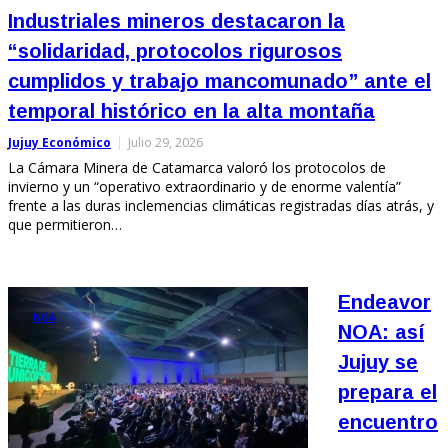
Industriales mineros destacaron la
“solidaridad, protocolos rigurosos
cumplidos y trabajo mancomunado” ante el
temporal histórico en la alta montaña
Jujuy Económico
Julio 29, 2026
La Cámara Minera de Catamarca valoró los protocolos de
invierno y un “operativo extraordinario y de enorme valentía”
frente a las duras inclemencias climáticas registradas días atrás, y
que permitieron…
Endeavor
NOA
NOA: así
Jujuy se
prepara el
encuentro