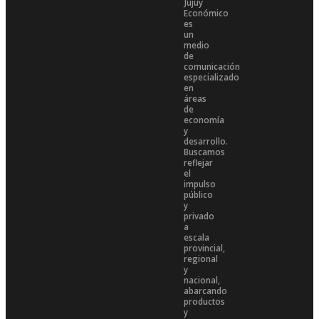
Jujuy
Económico
es
un
medio
de
comunicación
especializado
en
áreas
de
economía
y
desarrollo.
Buscamos
reflejar
el
impulso
público
y
privado
a
escala
provincial,
regional
y
nacional,
abarcando
productos
y