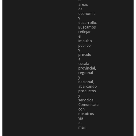
áreas
de
economía
y
desarrollo.
Buscamos
reflejar
el
impulso
público
y
privado
a
escala
provincial,
regional
y
nacional,
abarcando
productos
y
servicios.
Comunícate
con
nosotros
vía
e-
mail: