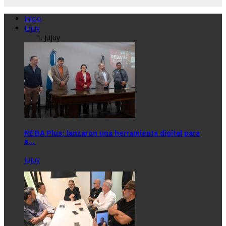
Inicio
Jujuy
Jujuy
REBA Plus: lanzaron una herramienta digital para
a…
Jujuy