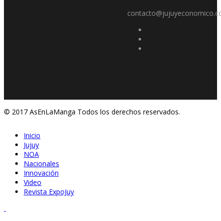
contacto@jujuyeconomico.c
© 2017 AsEnLaManga Todos los derechos reservados.
Inicio
Jujuy
NOA
Nacionales
Innovación
Video
Revista ExpoJuy