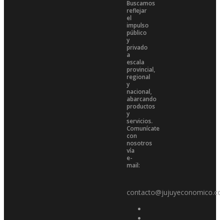
Buscamos
reflejar
el
impulso
público
y
privado
a
escala
provincial,
regional
y
nacional,
abarcando
productos
y
servicios.
Comunícate
con
nosotros
vía
e-
mail:
contacto@jujuyeconomico.c