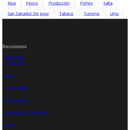
Noa
Perico
Producción
Pymes
Salta
San Salvador De Jujuy
Tabaco
Turismo
Unju
Secciones
Categorías
Nacionales
Jujuy
En Sociedad
+Desarrollo
Innovación & Negocios
NOA