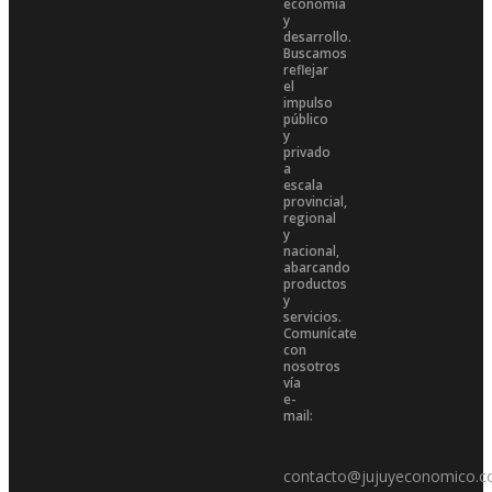
economía
y
desarrollo.
Buscamos
reflejar
el
impulso
público
y
privado
a
escala
provincial,
regional
y
nacional,
abarcando
productos
y
servicios.
Comunícate
con
nosotros
vía
e-
mail:
contacto@jujuyeconomico.c