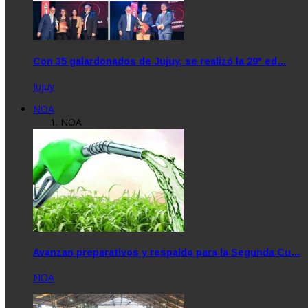
Con 35 galardonados de Jujuy, se realizó la 29° ed…
Jujuy
NOA
NOA
Avanzan preparativos y respaldo para la Segunda Cu…
NOA